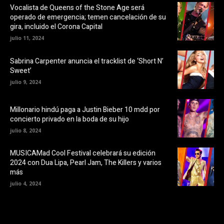
o
e
Vocalista de Queens of the Stone Age será
k
n
operado de emergencia; temen cancelación de su
(
t
S
a
gira, incluido el Corona Capital
e
n
a
a
julio 11, 2024
b
n
r
u
e
e
Sabrina Carpenter anuncia el tracklist de ‘Short N’
e
v
Sweet’
n
a
u
)
julio 9, 2024
n
a
v
e
Millonario hindú paga a Justin Bieber 10 mdd por
n
t
concierto privado en la boda de su hijo
a
n
julio 8, 2024
a
n
u
MUSICAMad Cool Festival celebrará su edición
e
v
2024 con Dua Lipa, Pearl Jam, The Killers y varios
a
más
)
julio 4, 2024