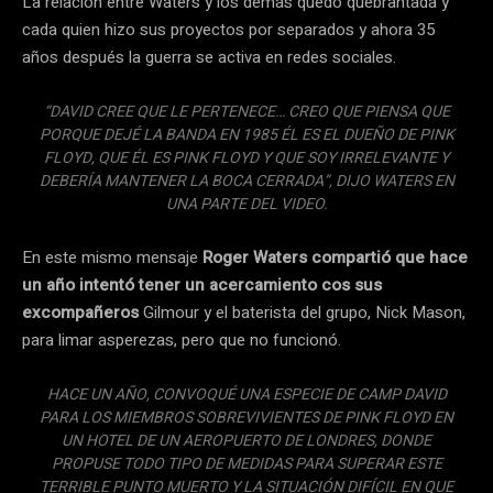
La relación entre Waters y los demás quedó quebrantada y
cada quien hizo sus proyectos por separados y ahora 35
años después la guerra se activa en redes sociales.
“DAVID CREE QUE LE PERTENECE… CREO QUE PIENSA QUE
PORQUE DEJÉ LA BANDA EN 1985 ÉL ES EL DUEÑO DE PINK
FLOYD, QUE ÉL ES PINK FLOYD Y QUE SOY IRRELEVANTE Y
DEBERÍA MANTENER LA BOCA CERRADA”, DIJO WATERS EN
UNA PARTE DEL VIDEO.
En este mismo mensaje
Roger Waters compartió que hace
un año intentó tener un acercamiento cos sus
excompañeros
Gilmour y el baterista del grupo, Nick Mason,
para limar asperezas, pero que no funcionó.
HACE UN AÑO, CONVOQUÉ UNA ESPECIE DE CAMP DAVID
PARA LOS MIEMBROS SOBREVIVIENTES DE PINK FLOYD EN
UN HOTEL DE UN AEROPUERTO DE LONDRES, DONDE
PROPUSE TODO TIPO DE MEDIDAS PARA SUPERAR ESTE
TERRIBLE PUNTO MUERTO Y LA SITUACIÓN DIFÍCIL EN QUE