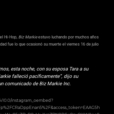
del Hi-Hop,
Biz Markie
estuvo luchando por muchos años
ad fue lo que ocasionó su muerte el viernes 16 de julio
mos, esta noche, con su esposa Tara a su
arkie falleció pacíficamente”, dijo su
un comunicado de Biz Markie Inc.
m/v10.0/instagram_oembed?
Fp%2FCRaDppEnan5%2F&access_token=EAAG5h