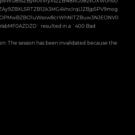
bagwWu85sZByR0vVryXszZBN8RGo8zxOXW0no0
Ay9ZBXL5RTZB12k3MG4VncIrqL1ZBjp5PV9mog
eq4OPMwBZBO1uWsow8crWhNlTZBuw3NJEONV0
bMF0AZDZD` resulted in a `400 Bad
oken: The session has been invalidated because the