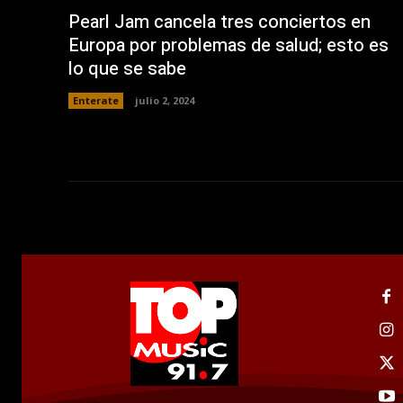
v
a
Pearl Jam cancela tres conciertos en
)
Europa por problemas de salud; esto es
lo que se sabe
Enterate
julio 2, 2024