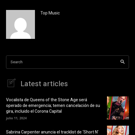
c
c
l
k
i
t
c
o
Top Music
p
s
a
h
r
a
a
r
c
e
o
o
m
n
p
X
a
(
r
S
t
e
i
a
Search
r
b
e
r
n
e
F
e
a
n
Latest articles
c
u
e
n
b
a
o
v
o
e
Vocalista de Queens of the Stone Age será
k
n
operado de emergencia; temen cancelación de su
(
t
S
a
gira, incluido el Corona Capital
e
n
a
a
julio 11, 2024
b
n
r
u
e
e
Sabrina Carpenter anuncia el tracklist de ‘Short N’
e
v