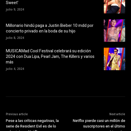
Sweet’
n
a
u
)
julio 9, 2024
n
a
v
e
Millonario hindú paga a Justin Bieber 10 mdd por
n
t
concierto privado en la boda de su hijo
a
n
julio 8, 2024
a
n
u
MUSICAMad Cool Festival celebrará su edición
e
v
2024 con Dua Lipa, Pearl Jam, The Killers y varios
a
más
)
julio 4, 2024
Previous article
Next article
Pese a las críticas negativas, la
Netflix pierde casi un millón de
serie de Resident Evil es de lo
suscriptores en el último