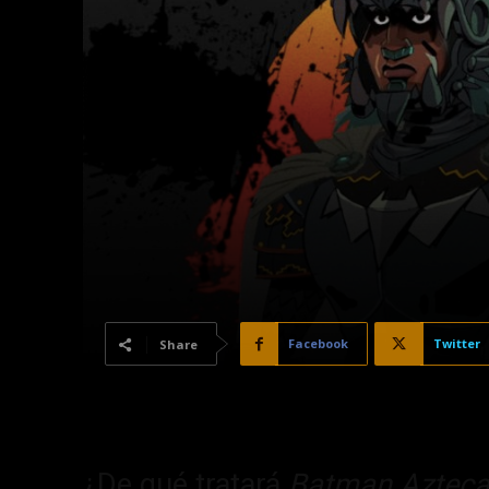
Facebook
Twitter
Share
¿De qué tratará
Batman Azteca