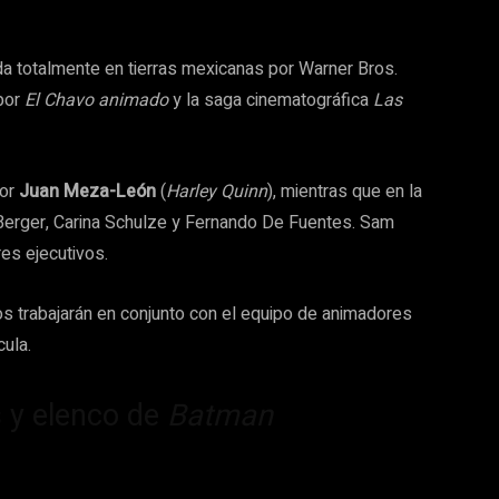
da totalmente en tierras mexicanas por Warner Bros.
por
El Chavo animado
y la saga cinematográfica
Las
tor
Juan Meza-León
(
Harley Quinn
), mientras que en la
 Berger, Carina Schulze y Fernando De Fuentes. Sam
es ejecutivos.
 trabajarán en conjunto con el equipo de animadores
ula.
s y elenco de
Batman