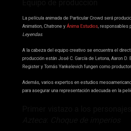
Equipo de producción
La película animada de Particular Crowd será produci
Animation, Chatrone y
Ánima Estudios
, responsables 
Leyendas
.
A la cabeza del equipo creativo se encuentra el direc
producción están José C. García de Letona, Aaron D.
Register y Tomás Yankelevich fungen como productor
Además, varios expertos en estudios mesoamericanos
para asegurar una representación adecuada en la pelíc
Primer vistazo a los personaje
Azteca
:
Choque de imperios