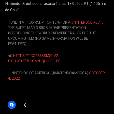
Nintendo Direct que arracanará a las 13:05 hrs PT (17:05 hrs
de Chile).
TUNE IN AT 1:05 P.M. PT ON 10/6 FOR A
#NINTENDODIRECT
:
THE SUPER MARIO BROS. MOVIE PRESENTATION
INTRODUCING THE WORLD PREMIERE TRAILER FOR THE
UPCOMING FILM (NO GAME INFORMATION WILL BE
FEATURED).
📽️:
HTTPS://T.CO/I868SMSPV2
PIC.TWITTER.COM/HQLO0SFLBE
— NINTENDO OF AMERICA (@NINTENDOAMERICA)
OCTOBER
4, 2022
H
C
a
l
z
i