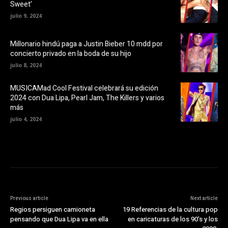
Sweet’
n
a
u
)
julio 9, 2024
n
a
v
e
Millonario hindú paga a Justin Bieber 10 mdd por
n
t
concierto privado en la boda de su hijo
a
n
julio 8, 2024
a
n
u
MUSICAMad Cool Festival celebrará su edición
e
v
2024 con Dua Lipa, Pearl Jam, The Killers y varios
a
más
)
julio 4, 2024
Previous article
Next article
Regios persiguen camioneta
19 Referencias de la cultura pop
pensando que Dua Lipa va en ella
en caricaturas de los 90’s y los