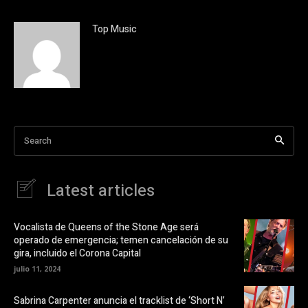
c
c
l
k
i
t
c
o
Top Music
p
s
a
h
r
a
a
r
c
e
o
o
m
n
p
X
a
(
r
S
t
e
i
a
Search
r
b
e
r
n
e
F
e
a
n
Latest articles
c
u
e
n
b
a
o
v
o
e
Vocalista de Queens of the Stone Age será
k
n
operado de emergencia; temen cancelación de su
(
t
S
a
gira, incluido el Corona Capital
e
n
a
a
julio 11, 2024
b
n
r
u
e
e
Sabrina Carpenter anuncia el tracklist de ‘Short N’
e
v