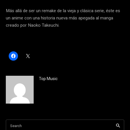
Más allá de ser un remake de la vieja y clásica serie, éste es
un anime con una historia nueva más apegada al manga
creado por Naoko Takeuchi.
H
C
a
l
z
i
c
c
l
k
i
t
c
o
Top Music
p
s
a
h
r
a
a
r
c
e
o
o
m
n
p
X
a
(
r
S
t
e
i
a
Search
r
b