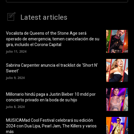
e
r
n
e
F
e
a
n
Latest articles
c
u
e
n
b
a
o
v
o
e
Vocalista de Queens of the Stone Age será
k
n
operado de emergencia; temen cancelación de su
(
t
S
a
gira, incluido el Corona Capital
e
n
a
a
julio 11, 2024
b
n
r
u
e
e
Sabrina Carpenter anuncia el tracklist de ‘Short N’
e
v
Sweet’
n
a
u
)
julio 9, 2024
n
a
v
e
Millonario hindú paga a Justin Bieber 10 mdd por
n
t
concierto privado en la boda de su hijo
a
n
julio 8, 2024
a
n
u
MUSICAMad Cool Festival celebrará su edición
e
v
2024 con Dua Lipa, Pearl Jam, The Killers y varios
a
más
)