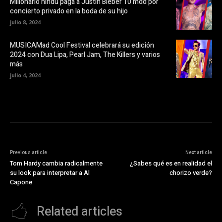
Millonario hindú paga a Justin Bieber 10 mdd por
n
t
concierto privado en la boda de su hijo
a
n
julio 8, 2024
a
n
u
MUSICAMad Cool Festival celebrará su edición
e
v
2024 con Dua Lipa, Pearl Jam, The Killers y varios
a
más
)
julio 4, 2024
Previous article
Next article
Tom Hardy cambia radicalmente
¿Sabes qué es en realidad el
su look para interpretar a Al
chorizo verde?
Capone
Related articles