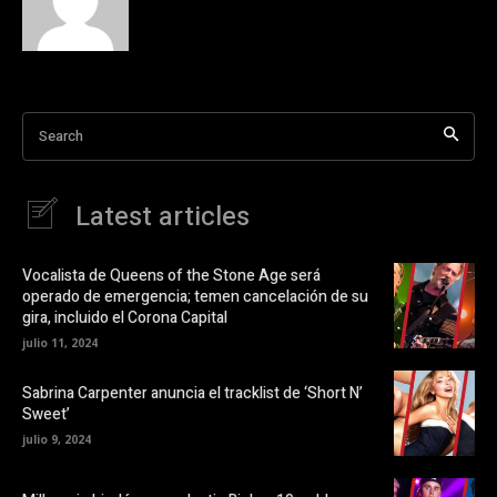
a
r
c
e
o
o
m
n
p
X
a
(
r
S
t
e
i
a
Search
r
b
e
r
n
e
F
e
a
n
Latest articles
c
u
e
n
b
a
o
v
o
e
Vocalista de Queens of the Stone Age será
k
n
operado de emergencia; temen cancelación de su
(
t
S
a
gira, incluido el Corona Capital
e
n
a
a
julio 11, 2024
b
n
r
u
e
e
Sabrina Carpenter anuncia el tracklist de ‘Short N’
e
v
Sweet’
n
a
u
)
julio 9, 2024
n
a
v
e