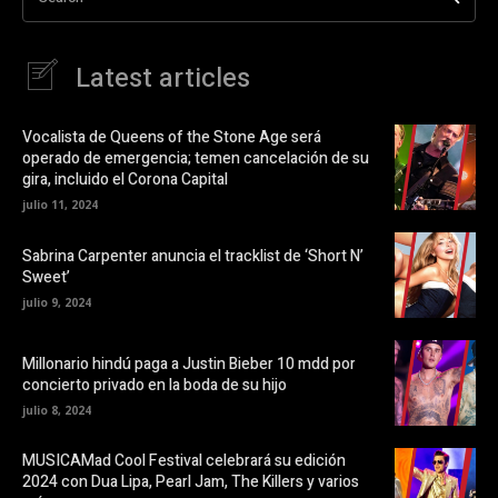
r
b
e
r
n
e
F
e
a
n
Latest articles
c
u
e
n
b
a
o
v
o
e
Vocalista de Queens of the Stone Age será
k
n
operado de emergencia; temen cancelación de su
(
t
S
a
gira, incluido el Corona Capital
e
n
a
a
julio 11, 2024
b
n
r
u
e
e
Sabrina Carpenter anuncia el tracklist de ‘Short N’
e
v
Sweet’
n
a
u
)
julio 9, 2024
n
a
v
e
Millonario hindú paga a Justin Bieber 10 mdd por
n
t
concierto privado en la boda de su hijo
a
n
julio 8, 2024
a
n
u
MUSICAMad Cool Festival celebrará su edición
e
v
2024 con Dua Lipa, Pearl Jam, The Killers y varios
a