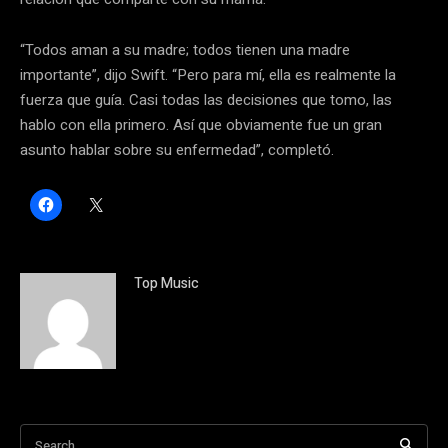
“Todos aman a su madre; todos tienen una madre
importante”, dijo Swift. “Pero para mí, ella es realmente la
fuerza que guía. Casi todas las decisiones que tomo, las
hablo con ella primero. Así que obviamente fue un gran
asunto hablar sobre su enfermedad”, completó.
H
C
a
l
z
i
c
c
l
k
i
t
c
o
Top Music
p
s
a
h
r
a
a
r
c
e
o
o
m
n
p
X
a
(
r
S
t
e
i
a
Search